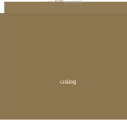
8.00
.د.ب
10.00
.د.ب
وصلات