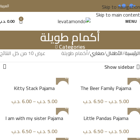
Skip to navigation
العربية
Skip to main content
0
MENU
0.00
.د.ب
أكمام طويلة
Categories
الرئيسية
الأطفال
صغاري
أكمام طويلة
عرض ⁦10⁩ من كل النتائج
Show sidebar
Kitty Stack Pajama
The Beer Family Pajama
5.00
.د.ب
–
6.50
.د.ب
5.00
.د.ب
–
6.00
.د.ب
I am with my sister Pajama
Little Pandas Pajama
5.00
.د.ب
–
6.50
.د.ب
5.00
.د.ب
–
6.50
.د.ب