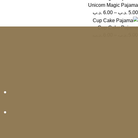
Unicorn Magic Pajama
5.00
.د.ب
–
6.00
.د.ب
Cup Cake Pajama
5.00
.د.ب
–
6.00
.د.ب
Space Tap
2021
Designed & Developed by Space Tap