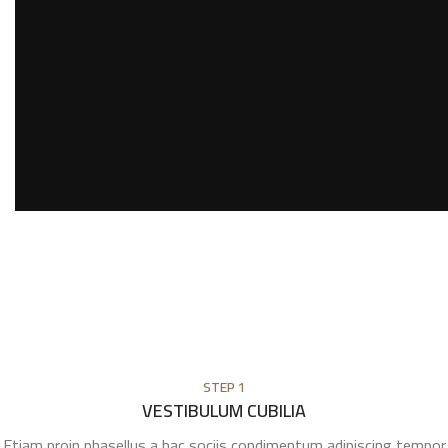
STEP 1
VESTIBULUM CUBILIA
Etiam proin phasellus a hac sociis condimentum adipiscing tempor