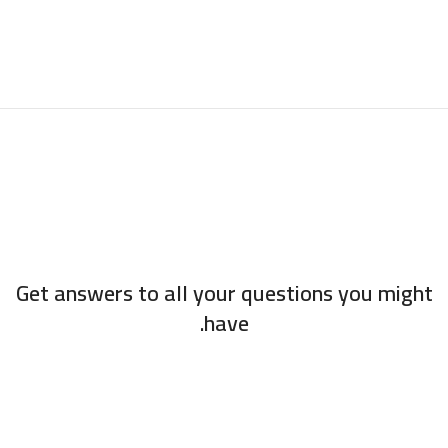
Get answers to all your questions you might
have.
We will answer any questions you may have about our online
sales right here.
Monday to Friday from
09:00 to 21:00 UTC +2