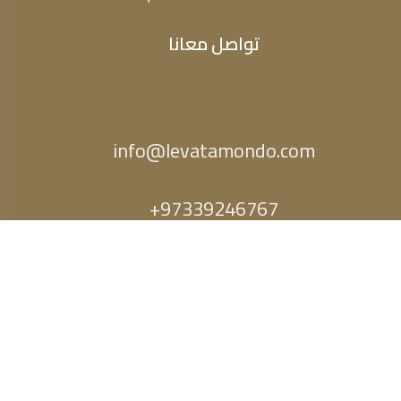
تواصل معانا
info@levatamondo.com
97339246767+
Space Tap
2021
Designed & Developed by Space Tap