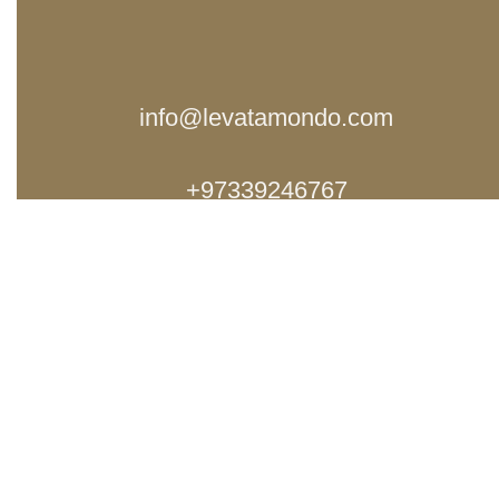
info@levatamondo.com
97339246767+
Space Tap
2021
Designed & Developed by Space Tap