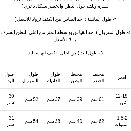
السرة ويلف حول البطن والخصر بشكل دائري )
٣- طول الفانيلة ( اخذ القياس من الكتف نزولا للأسفل )
٤- طول السروال ( اخذ القياس بواسطة المتر من اعلى البطن السرة ،
نزولا للأسفل
٥- طول اليد ( من اعلى الكتف لنهاية اليد
محيط
محيط
طول
طول
طول
العمر
الصدر
البطن
الفانيلة
السروال
اليد
30
12-18
61 سم
39 سم
37 سم
52 سم
شهر
سم
31
1.5-2
62 سم
40 سم
38 سم
54 سم
سنوات
سم