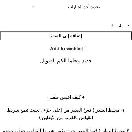
إضافة إلى السلة
Add to wishlist
جديد بيجاما الكم الطويل
♦️ كيف اقيس طفلي
١- محيط الصدر ( قسْ الصدر من اعلى جزء ، بحيث تضع شريط
القياس بالقرب من الأبطين )
٢ محيط البطن ( قسْ البطن حيث يكون شريط القياس حول منطقة