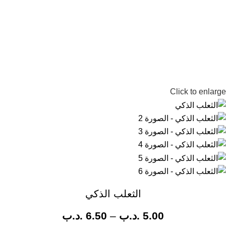
Click to enlarge
الثعلب الذكي
5.00
.د.ب
–
6.50
.د.ب