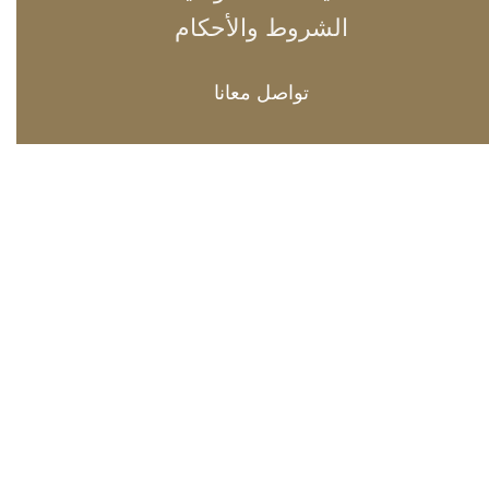
الشروط والأحكام
تواصل معانا
info@levatamondo.com
97339246767+