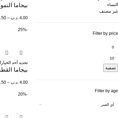
بيجاما النمو
النساء
غير مصنف
4.00
.د.ب
–
.50
-25%
Filter by price
تحديد أحد الخيار
تصفية
بيجاما القط
4.00
.د.ب
–
.50
Filter by age
-20%