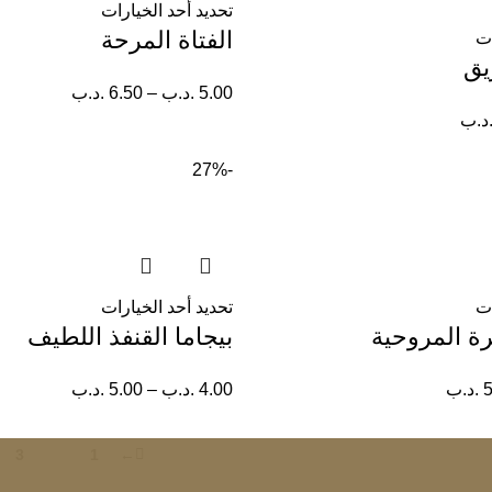
تحديد أحد الخيارات
الفتاة المرحة
ات
يق
5.00
.د.ب
–
6.50
.د.ب
د.ب
-27%
ات
تحديد أحد الخيارات
رة المروحية
بيجاما القنفذ اللطيف
5
.د.ب
4.00
.د.ب
–
5.00
.د.ب
3
2
1
←