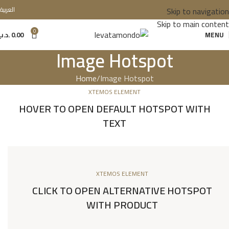
Skip to navigation
العربية
Skip to main content
0
MENU
0.00
.د.ب
Image Hotspot
Home
Image Hotspot
XTEMOS ELEMENT
HOVER TO OPEN DEFAULT HOTSPOT WITH
TEXT
XTEMOS ELEMENT
CLICK TO OPEN ALTERNATIVE HOTSPOT
WITH PRODUCT